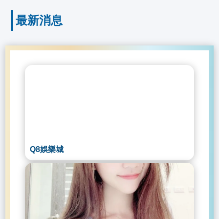
最新消息
Q8娛樂城