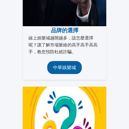
品牌的選擇
線上娛樂城越開越多，該怎麼選擇
呢？讓了解市場脈絡的高手高手高高
手，教您預防杜絕詐騙。
中華娛樂城