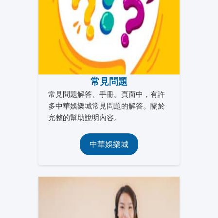
常見問題
常見問題解答、手冊。頁面中，有許
多中華娛樂城常見問題的解答。關於
完整的幫助說明內容。
中華娛樂城