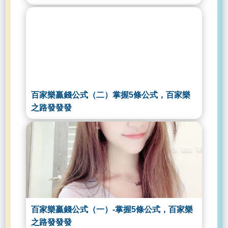
百家樂贏錢公式（二）掌握5條公式，百家樂
之路發發發
百家樂贏錢公式（一）-掌握5條公式，百家樂
之路發發發