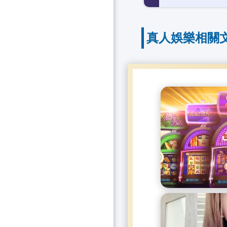
真人娛樂相關